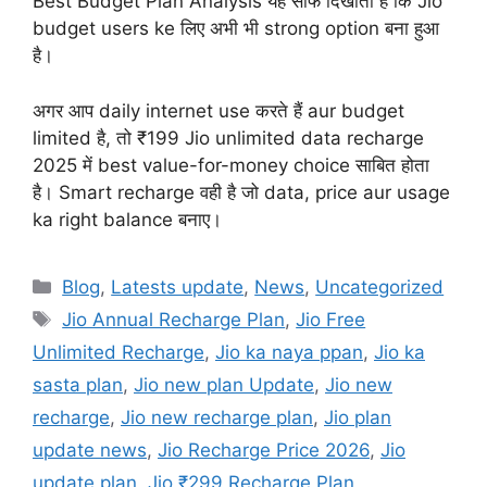
Best Budget Plan Analysis यह साफ दिखाता है कि Jio
budget users ke लिए अभी भी strong option बना हुआ
है।
अगर आप daily internet use करते हैं aur budget
limited है, तो ₹199 Jio unlimited data recharge
2025 में best value-for-money choice साबित होता
है। Smart recharge वही है जो data, price aur usage
ka right balance बनाए।
Categories
Blog
,
Latests update
,
News
,
Uncategorized
Tags
Jio Annual Recharge Plan
,
Jio Free
Unlimited Recharge
,
Jio ka naya ppan
,
Jio ka
sasta plan
,
Jio new plan Update
,
Jio new
recharge
,
Jio new recharge plan
,
Jio plan
update news
,
Jio Recharge Price 2026
,
Jio
update plan
,
Jio ₹299 Recharge Plan