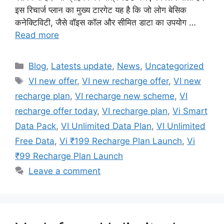
इस रिचार्ज प्लान का मुख्य टारगेट यह है कि जो लोग बेसिक
कनेक्टिविटी, जैसे वॉइस कॉल और सीमित डाटा का उपयोग …
Read more
Categories
Blog
,
Latests update
,
News
,
Uncategorized
Tags
VI new offer
,
VI new recharge offer
,
VI new
recharge plan
,
VI recharge new scheme
,
VI
recharge offer today
,
VI recharge plan
,
Vi Smart
Data Pack
,
VI Unlimited Data Plan
,
VI Unlimited
Free Data
,
Vi ₹199 Recharge Plan Launch
,
Vi
₹99 Recharge Plan Launch
Leave a comment