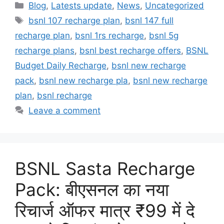
Categories
Blog
,
Latests update
,
News
,
Uncategorized
Tags
bsnl 107 recharge plan
,
bsnl 147 full
recharge plan
,
bsnl 1rs recharge
,
bsnl 5g
recharge plans
,
bsnl best recharge offers
,
BSNL
Budget Daily Recharge
,
bsnl new recharge
pack
,
bsnl new recharge pla
,
bsnl new recharge
plan
,
bsnl recharge
Leave a comment
BSNL Sasta Recharge
Pack: बीएसनल का नया
रिचार्ज ऑफर मात्र ₹99 में दे