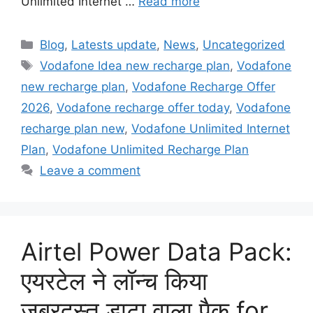
Unlimited Internet …
Read more
Categories
Blog
,
Latests update
,
News
,
Uncategorized
Tags
Vodafone Idea new recharge plan
,
Vodafone
new recharge plan
,
Vodafone Recharge Offer
2026
,
Vodafone recharge offer today
,
Vodafone
recharge plan new
,
Vodafone Unlimited Internet
Plan
,
Vodafone Unlimited Recharge Plan
Leave a comment
Airtel Power Data Pack:
एयरटेल ने लॉन्च किया
जबरदस्त डाटा वाला पैक for