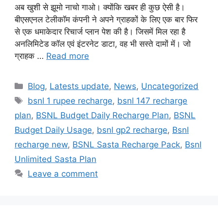
अब खुशी से झूमो नाचो गाओ। क्योंकि खबर ही कुछ ऐसी है।
बीएसएनल टेलीकॉम कंपनी ने अपने ग्राहकों के लिए एक बार फिर
से एक धमाकेदार रिचार्ज प्लान पेश की है। जिसमें मिल रहा है
अनलिमिटेड कॉल एवं इंटरनेट डाटा, वह भी सस्ते दामों में। जो
ग्राहक …
Read more
Categories
Blog
,
Latests update
,
News
,
Uncategorized
Tags
bsnl 1 rupee recharge
,
bsnl 147 recharge
plan
,
BSNL Budget Daily Recharge Plan
,
BSNL
Budget Daily Usage
,
bsnl gp2 recharge
,
Bsnl
recharge new
,
BSNL Sasta Recharge Pack
,
Bsnl
Unlimited Sasta Plan
Leave a comment