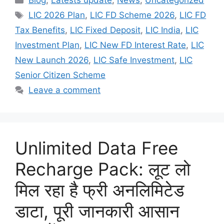
Blog
,
Latests update
,
News
,
Uncategorized
Tags
LIC 2026 Plan
,
LIC FD Scheme 2026
,
LIC FD
Tax Benefits
,
LIC Fixed Deposit
,
LIC India
,
LIC
Investment Plan
,
LIC New FD Interest Rate
,
LIC
New Launch 2026
,
LIC Safe Investment
,
LIC
Senior Citizen Scheme
Leave a comment
Unlimited Data Free
Recharge Pack: लूट लो
मिल रहा है फ्री अनलिमिटेड
डाटा, पूरी जानकारी आसान