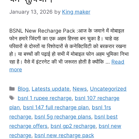
January 13, 2026
by
King maker
BSNL New Recharge Pack :आज के जमाने में मोबाइल
फोन हमारे जिंदगी का एक अहम हिस्सा बन चुका है। चाहे वह
परिवारों से दोस्तों या रिश्तेदारों से कनेक्टिविटी को बरकरार रखना
हो। या बच्चों की पढ़ाई हो सभी में मोबाइल फोन अहम भूमिका निभा
रहा है। वैसे में इंटरनेट की भी जरूरत होती है क्योंकि …
Read
more
Categories
Blog
,
Latests update
,
News
,
Uncategorized
Tags
bsnl 1 rupee recharge
,
bsnl 107 recharge
plan
,
bsnl 147 full recharge plan
,
bsnl 1rs
recharge
,
bsnl 5g recharge plans
,
bsnl best
recharge offers
,
bsnl gp2 recharge
,
bsnl new
recharge
,
bsnl new recharge pack