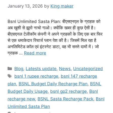
January 13, 2026
by
King maker
Bsnl Unlimited Sasta Plan: बीएसएनएल के ग्राहक को
अब खुशी से झूमो नाचो गाओ। क्योंकि खबर ही कुछ ऐसी है।
बीएसएनल टेलीकॉम कंपनी ने अपने ग्राहकों के लिए एक बार फिर
से एक धमाकेदार रिचार्ज प्लान पेश की है। जिसमें मिल रहा है
अनलिमिटेड कॉल एवं इंटरनेट डाटा, वह भी सस्ते दामों में। जो
ग्राहक …
Read more
Categories
Blog
,
Latests update
,
News
,
Uncategorized
Tags
bsnl 1 rupee recharge
,
bsnl 147 recharge
plan
,
BSNL Budget Daily Recharge Plan
,
BSNL
Budget Daily Usage
,
bsnl gp2 recharge
,
Bsnl
recharge new
,
BSNL Sasta Recharge Pack
,
Bsnl
Unlimited Sasta Plan