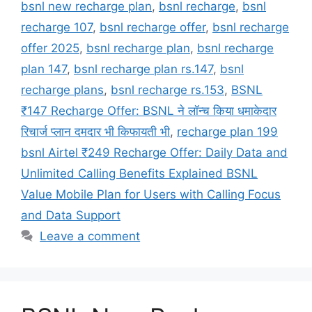
bsnl new recharge plan
,
bsnl recharge
,
bsnl
recharge 107
,
bsnl recharge offer
,
bsnl recharge
offer 2025
,
bsnl recharge plan
,
bsnl recharge
plan 147
,
bsnl recharge plan rs.147
,
bsnl
recharge plans
,
bsnl recharge rs.153
,
BSNL
₹147 Recharge Offer: BSNL ने लॉन्च किया धमाकेदार
रिचार्ज प्लान दमदार भी किफायती भी
,
recharge plan 199
bsnl Airtel ₹249 Recharge Offer: Daily Data and
Unlimited Calling Benefits Explained BSNL
Value Mobile Plan for Users with Calling Focus
and Data Support
Leave a comment