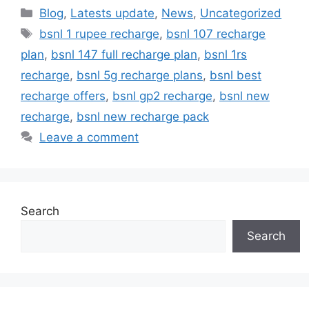
Categories
Blog
,
Latests update
,
News
,
Uncategorized
Tags
bsnl 1 rupee recharge
,
bsnl 107 recharge
plan
,
bsnl 147 full recharge plan
,
bsnl 1rs
recharge
,
bsnl 5g recharge plans
,
bsnl best
recharge offers
,
bsnl gp2 recharge
,
bsnl new
recharge
,
bsnl new recharge pack
Leave a comment
Search
Search