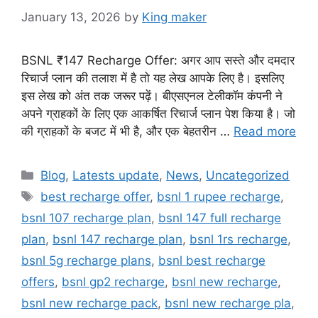
January 13, 2026
by
King maker
BSNL ₹147 Recharge Offer: अगर आप सस्ते और दमदार
रिचार्ज प्लान की तलाश में है तो यह लेख आपके लिए है। इसलिए
इस लेख को अंत तक जरूर पढ़ें। बीएसएनल टेलीकॉम कंपनी ने
अपने ग्राहकों के लिए एक आकर्षित रिचार्ज प्लान पेश किया है। जो
की ग्राहकों के बजट में भी है, और एक बेहतरीन …
Read more
Categories
Blog
,
Latests update
,
News
,
Uncategorized
Tags
best recharge offer
,
bsnl 1 rupee recharge
,
bsnl 107 recharge plan
,
bsnl 147 full recharge
plan
,
bsnl 147 recharge plan
,
bsnl 1rs recharge
,
bsnl 5g recharge plans
,
bsnl best recharge
offers
,
bsnl gp2 recharge
,
bsnl new recharge
,
bsnl new recharge pack
,
bsnl new recharge pla
,