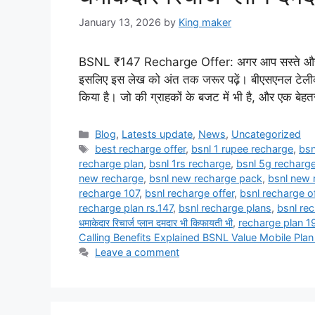
January 13, 2026
by
King maker
BSNL ₹147 Recharge Offer: अगर आप सस्ते और दमदा
इसलिए इस लेख को अंत तक जरूर पढ़ें। बीएसएनल टेलीकॉम
किया है। जो की ग्राहकों के बजट में भी है, और एक बे
Categories
Blog
,
Latests update
,
News
,
Uncategorized
Tags
best recharge offer
,
bsnl 1 rupee recharge
,
bsn
recharge plan
,
bsnl 1rs recharge
,
bsnl 5g recharge
new recharge
,
bsnl new recharge pack
,
bsnl new 
recharge 107
,
bsnl recharge offer
,
bsnl recharge o
recharge plan rs.147
,
bsnl recharge plans
,
bsnl re
धमाकेदार रिचार्ज प्लान दमदार भी किफायती भी
,
recharge plan 19
Calling Benefits Explained BSNL Value Mobile Plan
Leave a comment