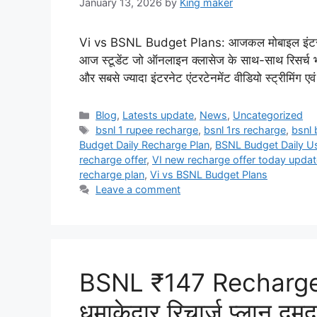
January 13, 2026
by
King maker
Vi vs BSNL Budget Plans: आजकल मोबाइल इंटरनेट साम
आज स्टूडेंट जो ऑनलाइन क्लासेज के साथ-साथ रिसर्च 
और सबसे ज्यादा इंटरनेट एंटरटेनमेंट वीडियो स्ट्रीमिंग एव
Categories
Blog
,
Latests update
,
News
,
Uncategorized
Tags
bsnl 1 rupee recharge
,
bsnl 1rs recharge
,
bsnl 
Budget Daily Recharge Plan
,
BSNL Budget Daily U
recharge offer
,
VI new recharge offer today updat
recharge plan
,
Vi vs BSNL Budget Plans
Leave a comment
BSNL ₹147 Recharge O
धमाकेदार रिचार्ज प्लान दम