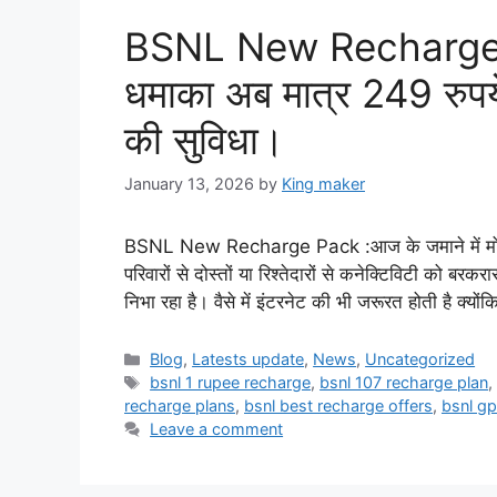
BSNL New Recharge P
धमाका अब मात्र 249 रुपये
की सुविधा।
January 13, 2026
by
King maker
BSNL New Recharge Pack :आज के जमाने में मोबाइल
परिवारों से दोस्तों या रिश्तेदारों से कनेक्टिविटी को ब
निभा रहा है। वैसे में इंटरनेट की भी जरूरत होती है क्यो
Categories
Blog
,
Latests update
,
News
,
Uncategorized
Tags
bsnl 1 rupee recharge
,
bsnl 107 recharge plan
recharge plans
,
bsnl best recharge offers
,
bsnl g
Leave a comment