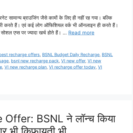
ान्य ब्राउजिंग जैसे कामों के लिए ही नहीं रह गया। बल्कि
भी करते हैं। एवं कई लोग ऑफिशियल वर्क भी ऑनलाइन ही करते हैं।
ं सोशल एप्स पर ज्यादा खर्च होते हैं। …
Read more
best recharge offers
,
BSNL Budget Daily Recharge
,
BSNL
sage
,
bsnl new recharge pack
,
VI new offer
,
VI new
e
,
VI new recharge plan
,
VI recharge offer today
,
VI
ffer: BSNL ने लॉन्च किया
दार भी किफायती भी