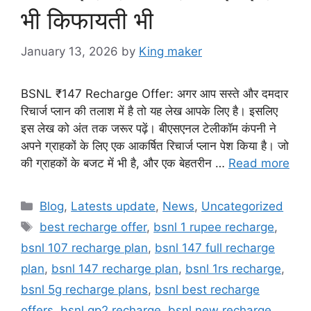
भी किफायती भी
January 13, 2026
by
King maker
BSNL ₹147 Recharge Offer: अगर आप सस्ते और दमदार
रिचार्ज प्लान की तलाश में है तो यह लेख आपके लिए है। इसलिए
इस लेख को अंत तक जरूर पढ़ें। बीएसएनल टेलीकॉम कंपनी ने
अपने ग्राहकों के लिए एक आकर्षित रिचार्ज प्लान पेश किया है। जो
की ग्राहकों के बजट में भी है, और एक बेहतरीन …
Read more
Categories
Blog
,
Latests update
,
News
,
Uncategorized
Tags
best recharge offer
,
bsnl 1 rupee recharge
,
bsnl 107 recharge plan
,
bsnl 147 full recharge
plan
,
bsnl 147 recharge plan
,
bsnl 1rs recharge
,
bsnl 5g recharge plans
,
bsnl best recharge
offers
,
bsnl gp2 recharge
,
bsnl new recharge
,