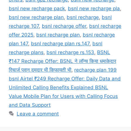
bsnl new recharge pack
,
bsnl new recharge pla
,
bsnl new recharge plan
,
bsnl recharge
,
bsnl
recharge 107
,
bsnl recharge offer
,
bsnl recharge
offer 2025
,
bsnl recharge plan
,
bsnl recharge
plan 147
,
bsnl recharge plan rs.147
,
bsnl
recharge plans
,
bsnl recharge rs.153
,
BSNL
₹147 Recharge Offer: BSNL ने लॉन्च किया धमाकेदार
रिचार्ज प्लान दमदार भी किफायती भी
,
recharge plan 199
bsnl Airtel ₹249 Recharge Offer: Daily Data and
Unlimited Calling Benefits Explained BSNL
Value Mobile Plan for Users with Calling Focus
and Data Support
Leave a comment