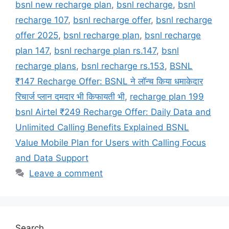
bsnl new recharge plan
,
bsnl recharge
,
bsnl
recharge 107
,
bsnl recharge offer
,
bsnl recharge
offer 2025
,
bsnl recharge plan
,
bsnl recharge
plan 147
,
bsnl recharge plan rs.147
,
bsnl
recharge plans
,
bsnl recharge rs.153
,
BSNL
₹147 Recharge Offer: BSNL ने लॉन्च किया धमाकेदार
रिचार्ज प्लान दमदार भी किफायती भी
,
recharge plan 199
bsnl Airtel ₹249 Recharge Offer: Daily Data and
Unlimited Calling Benefits Explained BSNL
Value Mobile Plan for Users with Calling Focus
and Data Support
Leave a comment
Search