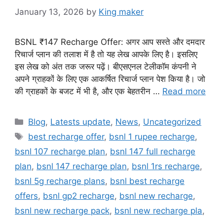
January 13, 2026
by
King maker
BSNL ₹147 Recharge Offer: अगर आप सस्ते और दमदार
रिचार्ज प्लान की तलाश में है तो यह लेख आपके लिए है। इसलिए
इस लेख को अंत तक जरूर पढ़ें। बीएसएनल टेलीकॉम कंपनी ने
अपने ग्राहकों के लिए एक आकर्षित रिचार्ज प्लान पेश किया है। जो
की ग्राहकों के बजट में भी है, और एक बेहतरीन …
Read more
Categories
Blog
,
Latests update
,
News
,
Uncategorized
Tags
best recharge offer
,
bsnl 1 rupee recharge
,
bsnl 107 recharge plan
,
bsnl 147 full recharge
plan
,
bsnl 147 recharge plan
,
bsnl 1rs recharge
,
bsnl 5g recharge plans
,
bsnl best recharge
offers
,
bsnl gp2 recharge
,
bsnl new recharge
,
bsnl new recharge pack
,
bsnl new recharge pla
,