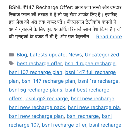
BSNL ₹147 Recharge Offer: अगर आप सस्ते और दमदार
रिचार्ज प्लान की तलाश में है तो यह लेख आपके लिए है। इसलिए
इस लेख को अंत तक जरूर पढ़ें। बीएसएनल टेलीकॉम कंपनी ने
अपने ग्राहकों के लिए एक आकर्षित रिचार्ज प्लान पेश किया है। जो
की ग्राहकों के बजट में भी है, और एक बेहतरीन …
Read more
Categories
Blog
,
Latests update
,
News
,
Uncategorized
Tags
best recharge offer
,
bsnl 1 rupee recharge
,
bsnl 107 recharge plan
,
bsnl 147 full recharge
plan
,
bsnl 147 recharge plan
,
bsnl 1rs recharge
,
bsnl 5g recharge plans
,
bsnl best recharge
offers
,
bsnl gp2 recharge
,
bsnl new recharge
,
bsnl new recharge pack
,
bsnl new recharge pla
,
bsnl new recharge plan
,
bsnl recharge
,
bsnl
recharge 107
,
bsnl recharge offer
,
bsnl recharge