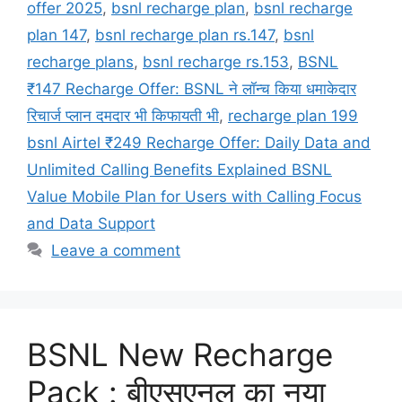
offer 2025
,
bsnl recharge plan
,
bsnl recharge
plan 147
,
bsnl recharge plan rs.147
,
bsnl
recharge plans
,
bsnl recharge rs.153
,
BSNL
₹147 Recharge Offer: BSNL ने लॉन्च किया धमाकेदार
रिचार्ज प्लान दमदार भी किफायती भी
,
recharge plan 199
bsnl Airtel ₹249 Recharge Offer: Daily Data and
Unlimited Calling Benefits Explained BSNL
Value Mobile Plan for Users with Calling Focus
and Data Support
Leave a comment
BSNL New Recharge
Pack : बीएसएनल का नया