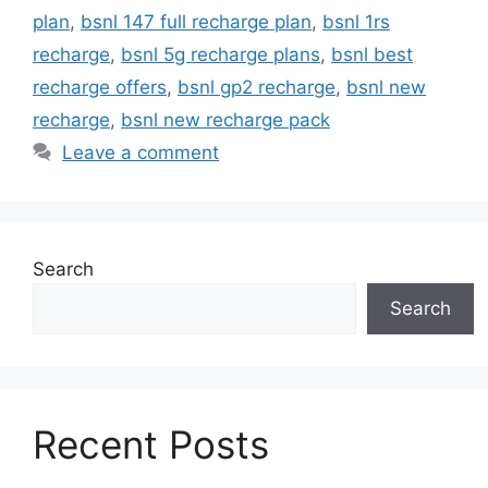
plan
,
bsnl 147 full recharge plan
,
bsnl 1rs
recharge
,
bsnl 5g recharge plans
,
bsnl best
recharge offers
,
bsnl gp2 recharge
,
bsnl new
recharge
,
bsnl new recharge pack
Leave a comment
Search
Search
Recent Posts