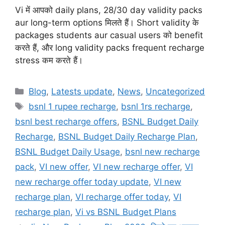
Vi में आपको daily plans, 28/30 day validity packs
aur long-term options मिलते हैं। Short validity के
packages students aur casual users को benefit
करते हैं, और long validity packs frequent recharge
stress कम करते हैं।
Categories
Blog
,
Latests update
,
News
,
Uncategorized
Tags
bsnl 1 rupee recharge
,
bsnl 1rs recharge
,
bsnl best recharge offers
,
BSNL Budget Daily
Recharge
,
BSNL Budget Daily Recharge Plan
,
BSNL Budget Daily Usage
,
bsnl new recharge
pack
,
VI new offer
,
VI new recharge offer
,
VI
new recharge offer today update
,
VI new
recharge plan
,
VI recharge offer today
,
VI
recharge plan
,
Vi vs BSNL Budget Plans