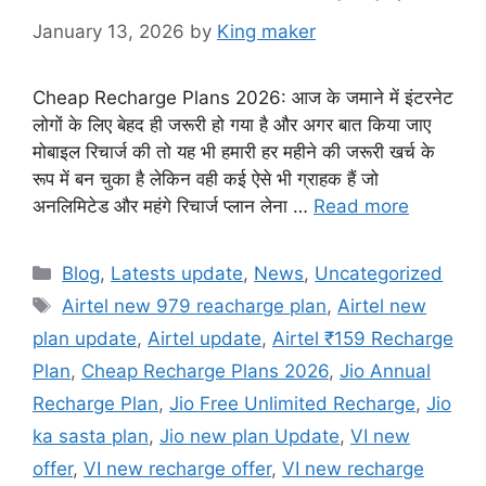
January 13, 2026
by
King maker
Cheap Recharge Plans 2026: आज के जमाने में इंटरनेट
लोगों के लिए बेहद ही जरूरी हो गया है और अगर बात किया जाए
मोबाइल रिचार्ज की तो यह भी हमारी हर महीने की जरूरी खर्च के
रूप में बन चुका है लेकिन वही कई ऐसे भी ग्राहक हैं जो
अनलिमिटेड और महंगे रिचार्ज प्लान लेना …
Read more
Categories
Blog
,
Latests update
,
News
,
Uncategorized
Tags
Airtel new 979 reacharge plan
,
Airtel new
plan update
,
Airtel update
,
Airtel ₹159 Recharge
Plan
,
Cheap Recharge Plans 2026
,
Jio Annual
Recharge Plan
,
Jio Free Unlimited Recharge
,
Jio
ka sasta plan
,
Jio new plan Update
,
VI new
offer
,
VI new recharge offer
,
VI new recharge