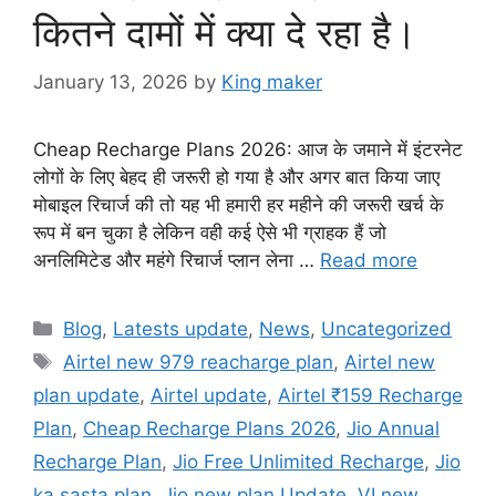
कितने दामों में क्या दे रहा है।
January 13, 2026
by
King maker
Cheap Recharge Plans 2026: आज के जमाने में इंटरनेट
लोगों के लिए बेहद ही जरूरी हो गया है और अगर बात किया जाए
मोबाइल रिचार्ज की तो यह भी हमारी हर महीने की जरूरी खर्च के
रूप में बन चुका है लेकिन वही कई ऐसे भी ग्राहक हैं जो
अनलिमिटेड और महंगे रिचार्ज प्लान लेना …
Read more
Categories
Blog
,
Latests update
,
News
,
Uncategorized
Tags
Airtel new 979 reacharge plan
,
Airtel new
plan update
,
Airtel update
,
Airtel ₹159 Recharge
Plan
,
Cheap Recharge Plans 2026
,
Jio Annual
Recharge Plan
,
Jio Free Unlimited Recharge
,
Jio
ka sasta plan
,
Jio new plan Update
,
VI new