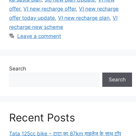
offer
,
VI new recharge offer
,
VI new recharge
offer today update
,
VI new recharge plan
,
VI
recharge new scheme
Leave a comment
Search
Search
Recent Posts
Tata 125cc bike – टाटा का 87km माइलेज के साथ टॉप