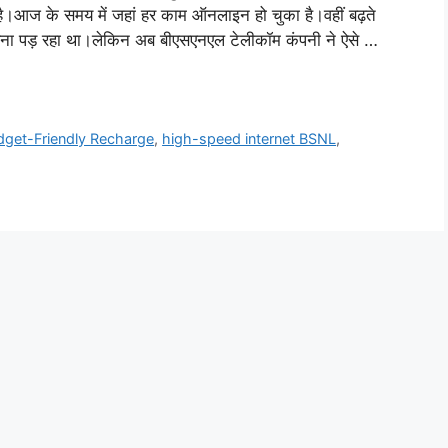
 है।आज के समय में जहां हर काम ऑनलाइन हो चुका है।वहीं बढ़ते
ा करना पड़ रहा था।लेकिन अब बीएसएनएल टेलीकॉम कंपनी ने ऐसे …
dget-Friendly Recharge
,
high-speed internet BSNL
,