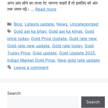
अगर आप सोने का ताजा रेट जानना चाहते हैं तो इसलिए को अंत
तक जरूर पढ़ें। …
Read more
Categories
Blog
,
Latests update
,
News
,
Uncategorized
Tags
Gold aaj ka bhav
,
Gold aaj ka kimat
,
Gold
price today
,
Gold Price Update
,
Gold rate new
,
Gold rate new update
,
Gold rate today
,
Gold
Today Price
,
Gold update
,
Gold Update 2025
,
Indian Market Gold Price
,
New gold rate update
Leave a comment
Search
Search