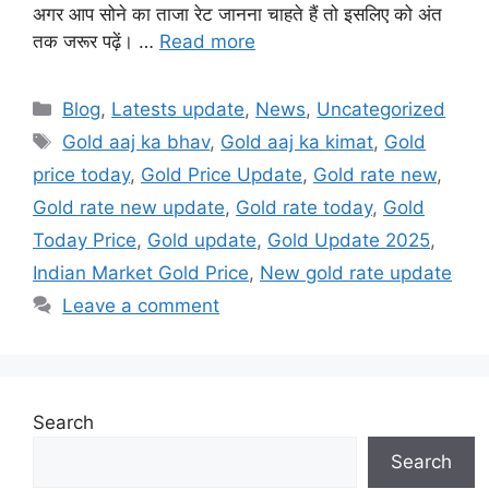
अगर आप सोने का ताजा रेट जानना चाहते हैं तो इसलिए को अंत
तक जरूर पढ़ें। …
Read more
Categories
Blog
,
Latests update
,
News
,
Uncategorized
Tags
Gold aaj ka bhav
,
Gold aaj ka kimat
,
Gold
price today
,
Gold Price Update
,
Gold rate new
,
Gold rate new update
,
Gold rate today
,
Gold
Today Price
,
Gold update
,
Gold Update 2025
,
Indian Market Gold Price
,
New gold rate update
Leave a comment
Search
Search